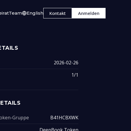
irat
Team
English
Kontakt
Anmelden
TAILS
2026-02-26
1/1
ETAILS
 Token-Gruppe
B41HCBXWK
DeepBook Token