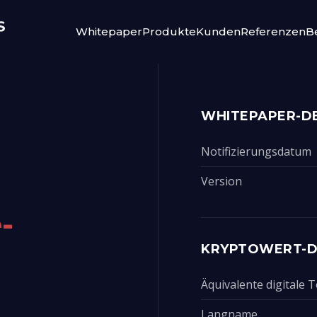
Whitepaper
Produkte
Kunden
Referenzen
Be
WHITEPAPER-DE
Notifizierungsdatum
Version
-
KRYPTOWERT-D
Äquivalente digitale
Langname