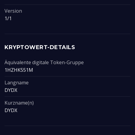
Version
1/1
KRYPTOWERT-DETAILS
Äquivalente digitale Token-Gruppe
1HZHK551M
Langname
DYDX
Kurzname(n)
DYDX