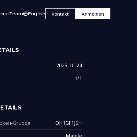
irat
Team
English
Kontakt
Anmelden
TAILS
2025-10-24
1/1
ETAILS
 Token-Gruppe
QH1GF1J5H
Mantle