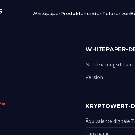
Whitepaper
Produkte
Kunden
Referenzen
Be
WHITEPAPER-DE
Notifizierungsdatum
Version
-
KRYPTOWERT-D
Äquivalente digitale
Langname