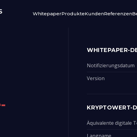
Whitepaper
Produkte
Kunden
Referenzen
Be
WHITEPAPER-DE
Notifizierungsdatum
Version
-
KRYPTOWERT-D
Äquivalente digitale
Langname