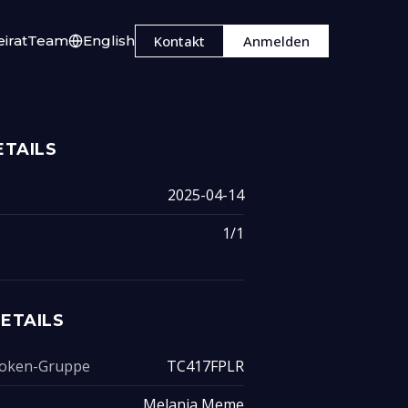
irat
Team
English
Kontakt
Anmelden
TAILS
2025-04-14
1/1
ETAILS
 Token-Gruppe
TC417FPLR
Melania Meme