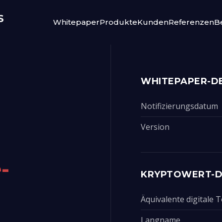
Whitepaper
Produkte
Kunden
Referenzen
Be
WHITEPAPER-DE
Notifizierungsdatum
Version
-
KRYPTOWERT-D
Äquivalente digitale
Langname