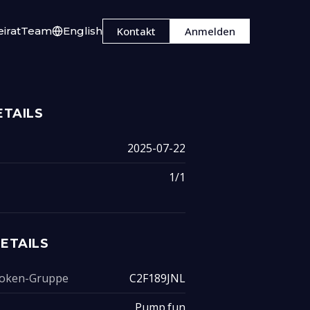
irat
Team
English
Kontakt
Anmelden
TAILS
2025-07-22
1/1
ETAILS
 Token-Gruppe
C2F189JNL
Pump.fun