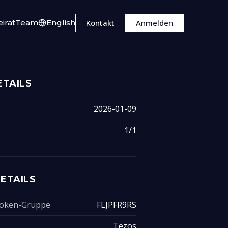
irat
Team
English
Kontakt
Anmelden
TAILS
2026-01-09
1/1
ETAILS
 Token-Gruppe
FLJPFR9RS
Tezos