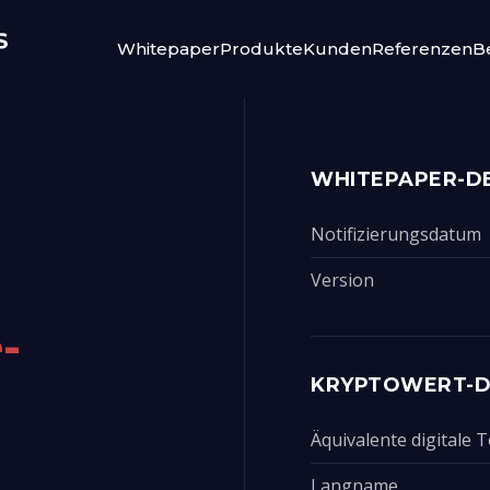
Whitepaper
Produkte
Kunden
Referenzen
Be
WHITEPAPER-DE
Notifizierungsdatum
Version
-
KRYPTOWERT-D
Äquivalente digitale
Langname